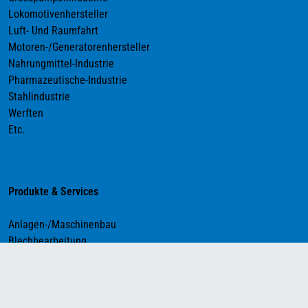
Lokomotivenhersteller
Luft- Und Raumfahrt
Motoren-/Generatorenhersteller
Nahrungmittel-Industrie
Pharmazeutische-Industrie
Stahlindustrie
Werften
Etc.
Produkte & Services
Anlagen-/Maschinenbau
Blechbearbeitung
Druck-/Behälterbau
Fördertechnik
Lohnfertigung
Oberflächenbehandlung