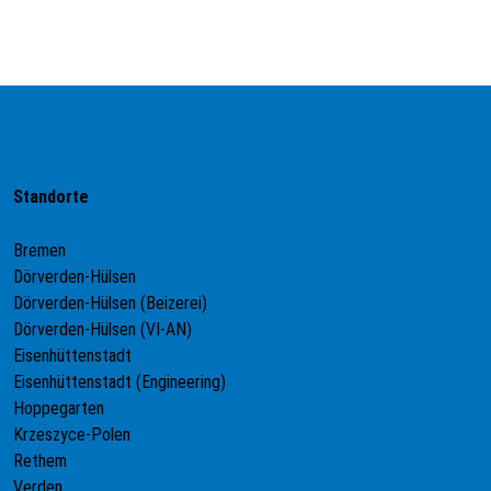
Standorte
Bremen
Dörverden-Hülsen
Dörverden-Hülsen (Beizerei)
Dörverden-Hülsen (VI-AN)
Eisenhüttenstadt
Eisenhüttenstadt (Engineering)
Hoppegarten
Krzeszyce-Polen
Rethem
Verden