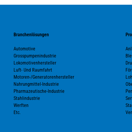
Branchenlösungen
Pro
Automotive
An
Grosspumpenindustrie
Ble
Lokomotivenhersteller
Dru
Luft- Und Raumfahrt
För
Motoren-/Generatorenhersteller
Loh
Nahrungmittel-Industrie
Obe
Pharmazeutische-Industrie
Per
Stahlindustrie
Ser
Werften
Sta
Etc.
Ver