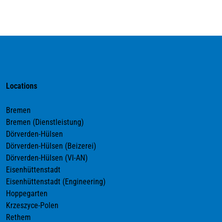
Locations
Bremen
Bremen (Dienstleistung)
Dörverden-Hülsen
Dörverden-Hülsen (Beizerei)
Dörverden-Hülsen (VI-AN)
Eisenhüttenstadt
Eisenhüttenstadt (Engineering)
Hoppegarten
Krzeszyce-Polen
Rethem